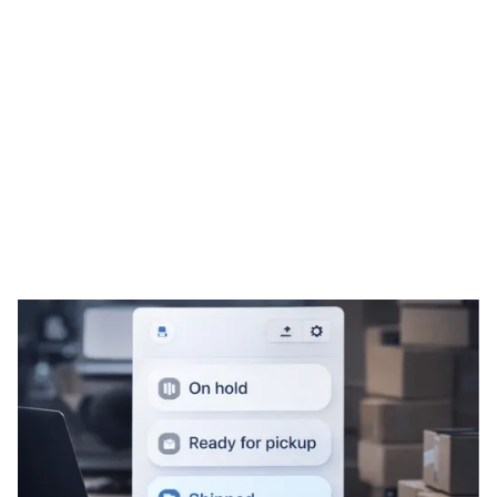
Tariffe preferenziali
Flussi di consegna internazionali consolidati
Scambio dati automatizzato
Servizio affidabile porta a porta
Il risultato è una logistica più fluida e prevedibile per
cantina e cliente.