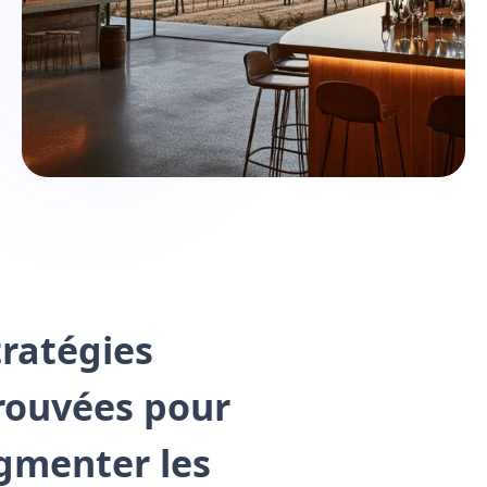
tratégies
rouvées pour
gmenter les