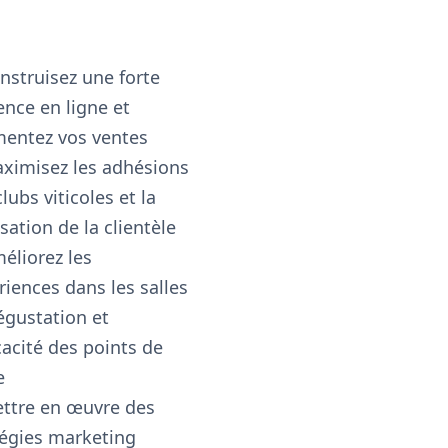
nstruisez une forte
ence en ligne et
entez vos ventes
ximisez les adhésions
lubs viticoles et la
isation de la clientèle
éliorez les
riences dans les salles
égustation et
icacité des points de
e
ttre en œuvre des
tégies marketing