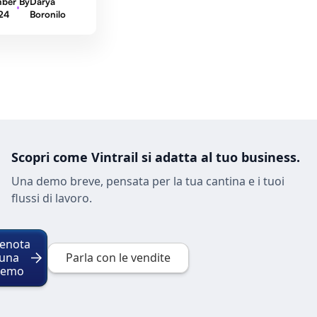
ber
By
Darya
24
Boronilo
Scopri come Vintrail si adatta al tuo business.
Una demo breve, pensata per la tua cantina e i tuoi
flussi di lavoro.
enota
una
Parla con le vendite
demo