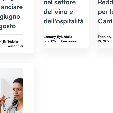
nel settore
Redd
lanciare
del vino e
per l
 giugno
dell'ospitalità
Cant
gosto
January
By
Nédélia
February
5, 2026
Fauconnier
19, 2025
,
By
Nédélia
Fauconnier