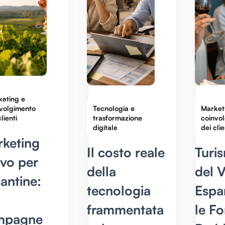
eting e
volgimento
Tecnologia e
Market
lienti
trasformazione
coinvo
digitale
dei clie
keting
Il costo reale
Turi
ivo per
della
del V
cantine:
tecnologia
Espa
frammentata
le Fo
mpagne