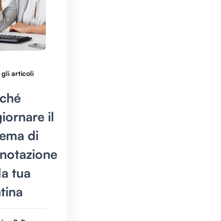
 gli articoli
ché
iornare il
tema di
notazione
la tua
tina