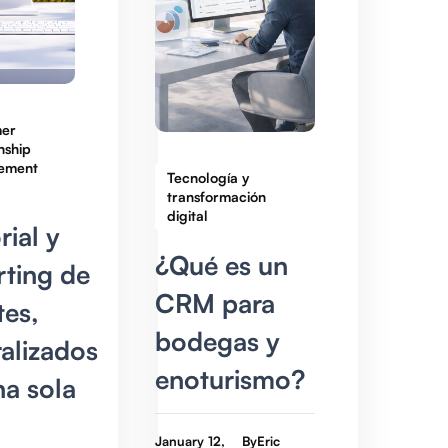
er
nship
ement
Tecnología y
transformación
digital
rial y
¿Qué es un
rting de
CRM para
tes,
bodegas y
ralizados
enoturismo?
na sola
January 12,
By
Eric