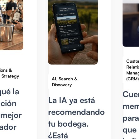
Custo
Relati
ions &
Mana
 Strategy
AI, Search &
(CRM)
Discovery
qué la
Cue
La IA ya está
nción
mem
recomendando
 mejor
para
tu bodega.
cador
que
¿Está