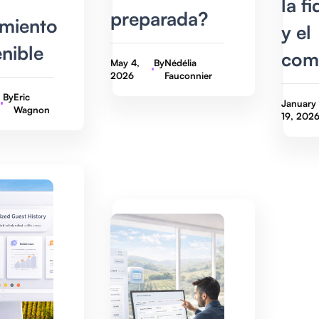
la f
preparada?
imiento
y el
nible
com
May 4,
By
Nédélia
2026
Fauconnier
By
Eric
January
Wagnon
19, 202