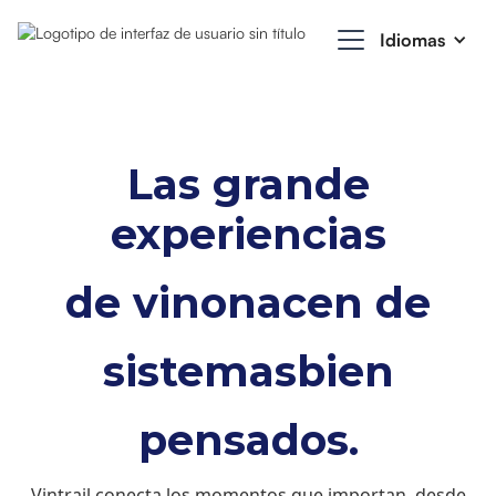
Idiomas
Las grande
experiencias
de vino
nacen de
sistemas
bien
pensados.
Vintrail conecta los momentos que importan, desde